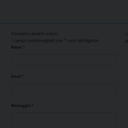
Possiamo aiutarti scrivici
Q
I campi contrassegnati con
*
sono obbligatori.
p
Name
*
Email
*
Messaggio
*