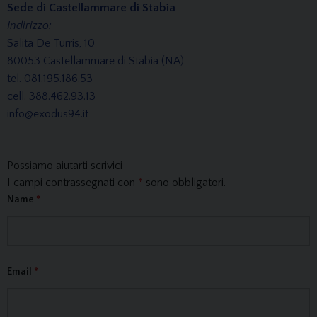
Sede di Castellammare di Stabia
Indirizzo:
Salita De Turris, 10
80053 Castellammare di Stabia (NA)
tel. 081.195.186.53
cell. 388.462.93.13
info@exodus94.it
Possiamo aiutarti scrivici
I campi contrassegnati con
*
sono obbligatori.
Name
*
Email
*