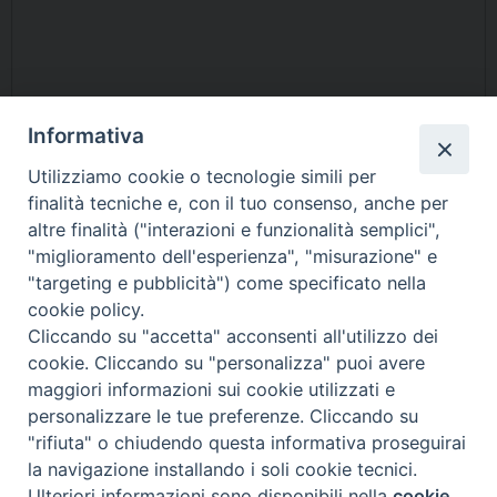
Informativa
Utilizziamo cookie o tecnologie simili per
finalità tecniche e, con il tuo consenso, anche per
altre finalità ("interazioni e funzionalità semplici",
"miglioramento dell'esperienza", "misurazione" e
"targeting e pubblicità") come specificato nella
cookie policy.
Cliccando su "accetta" acconsenti all'utilizzo dei
cookie. Cliccando su "personalizza" puoi avere
Questo contenuto non è disponibile per via delle tue
preferenze
maggiori informazioni sui cookie utilizzati e
sui cookie
personalizzare le tue preferenze. Cliccando su
"rifiuta" o chiudendo questa informativa proseguirai
la navigazione installando i soli cookie tecnici.
Exodus'94 Fondazione Antiusura
COPYRIGHT © 2022
Ulteriori informazioni sono disponibili nella
cookie