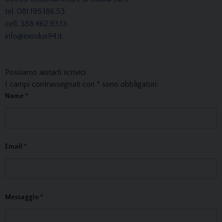
tel. 081.195.186.53
cell. 388.462.93.13
info@exodus94.it
Possiamo aiutarti scrivici
I campi contrassegnati con
*
sono obbligatori.
Name
*
Email
*
Messaggio
*