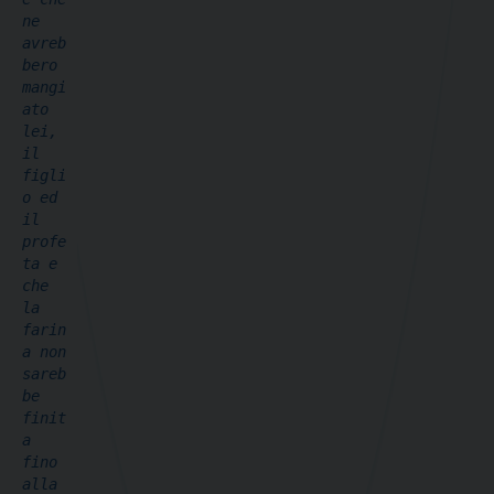
ne 
avreb
bero 
mangi
ato 
lei, 
il 
figli
o ed 
il 
profe
ta e 
che 
la 
farin
a non 
sareb
be 
finit
a 
fino 
alla 