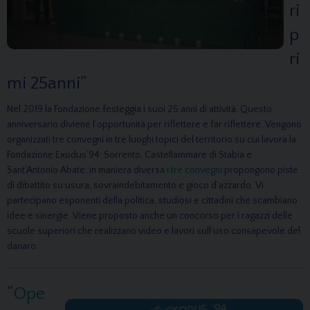
ri
p
ri
mi 25anni”
Nel 2019 la Fondazione festeggia i suoi 25 anni di attività. Questo
anniversario diviene l’opportunità per riflettere e far riflettere. Vengono
organizzati tre convegni in tre luoghi topici del territorio su cui lavora la
Fondazione Exodus’94: Sorrento, Castellammare di Stabia e
Sant’Antonio Abate: in maniera diversa
i tre convegni
propongono piste
di dibattito su usura, sovraindebitamento e gioco d’azzardo. Vi
partecipano esponenti della politica, studiosi e cittadini che scambiano
idee e sinergie. Viene proposto anche un concorso per i ragazzi delle
scuole superiori che realizzano video e lavori sull’uso consapevole del
danaro.
“
Ope