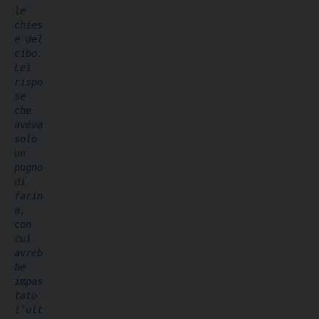
le 
chies
e del 
cibo. 
Lei 
rispo
se 
che 
aveva 
solo 
un 
pugno 
di 
farin
a, 
con 
cui 
avreb
be 
impas
tato 
l’ult