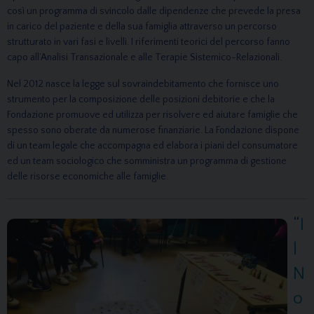
così un programma di svinco
lo dalle dipendenze che prevede la presa
in carico del paziente e della sua famiglia attraverso un percorso
strutturato in vari fasi e livelli. I riferi
menti teorici del percorso fanno
capo all’Analisi Transazionale e alle Terapie Sistemico-Relazionali.
Nel 2012 nasce la legge sul sovraindebitamento che fornisce uno
strumento per la composizione delle posizioni debitorie e che la
Fondazione promuove ed utilizza per risolvere ed aiutare famiglie che
spesso sono oberate da numerose finanziarie. La Fondazione dispone
di un team legale che accompagna ed elabora i piani del consumatore
ed un team sociologico che somministra un programma di gestione
delle risorse economiche alle famiglie.
“
I
l
N
o