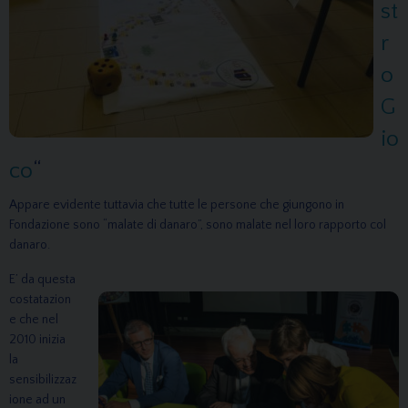
st
r
o
G
io
co
“
Appare evidente tuttavia che tutte le persone che giungono in
Fondazione sono “malate di danaro”, sono malate nel loro rapporto col
danaro.
E’ da questa
costatazion
e che nel
2010 inizia
la
sensibilizzaz
ione ad un