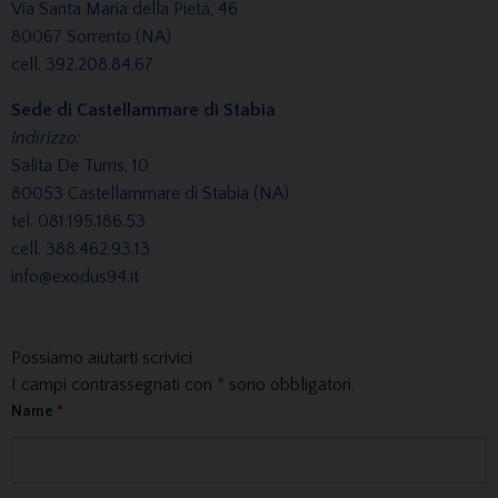
Via Santa Maria della Pietà, 46
80067 Sorrento (NA)
cell. 392.208.84.67
Sede di Castellammare di Stabia
Indirizzo:
Salita De Turris, 10
80053 Castellammare di Stabia (NA)
tel. 081.195.186.53
cell. 388.462.93.13
info@exodus94.it
Possiamo aiutarti scrivici
I campi contrassegnati con
*
sono obbligatori.
Name
*