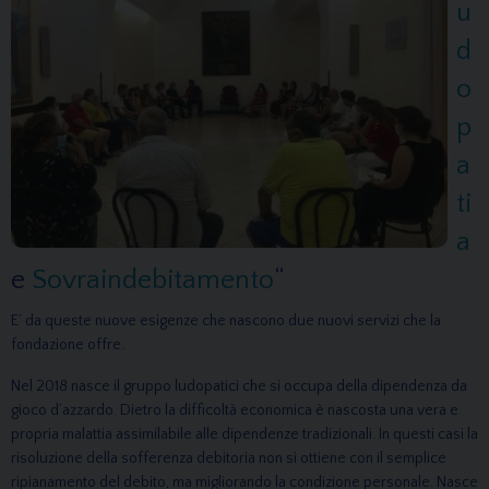
u
d
o
p
a
ti
a
e
Sovraindebitamento
“
E’ da queste nuove esigenze che nascono due nuovi servizi che la
fondazione offre.
Nel 2018 nasce il gruppo ludopatici che si occupa della dipendenza da
gioco d’azzardo. Dietro la difficoltà economica è nascosta una vera e
propria malattia assimilabile alle dipendenze tradizionali. In questi casi la
risoluzione della sofferenza debitoria non si ottiene con il semplice
ripianamento del debito, ma migliorando la condizione personale. Nasce