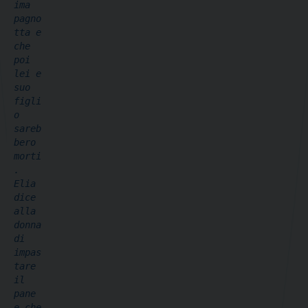
ima 
pagno
tta e 
che 
poi 
lei e 
suo 
figli
o 
sareb
bero 
morti
. 
Elia 
dice 
alla 
donna 
di 
impas
tare 
il 
pane 
e che 