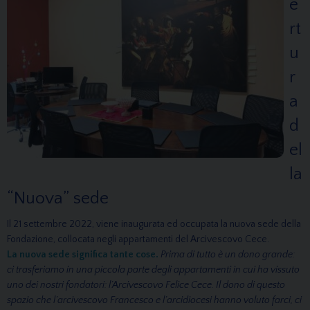
e
rt
u
r
a
d
el
la
“Nuova” sede
Il 21 settembre 2022, viene inaugurata ed occupata la nuova sede della
Fondazione, collocata negli appartamenti del Arcivescovo Cece.
La nuova sede significa tante cose.
Prima di tutto è un dono grande:
ci trasferiamo in una piccola parte degli appartamenti in cui ha vissuto
uno dei nostri fondatori: l’Arcivescovo Felice Cece. Il dono di questo
spazio che l’arcivescovo Francesco e l’arcidiocesi hanno voluto farci, ci