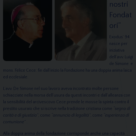
nostri
Fondat
ori”
Exodus’ 94
nasce per
iniziativa
dell’avv. Luigi
de Simone e
mons. Felice Cece: fin dall’inizio la Fondazione ha una doppia anima laica
ed ecclesiale.
L’avv. De Simone nel suo lavoro aveva incontrato molte persone
schiacciate nella morsa dell’usura da questi incontri e dall’alleanza con
la sensibilità del arcivescovo Cece prende le mosse la spinta contro il
prestito usuraio che si iscrive nella tradizione cristiana come
“segno di
carità e di giustizia”
, come
“annuncio di legalità”
, come
“esperienza di
comunione”
.
Alla doppia anima della fondazione corrisponde anche una capacità