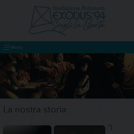
Skip
to
content
Menu
La nostra storia
“I