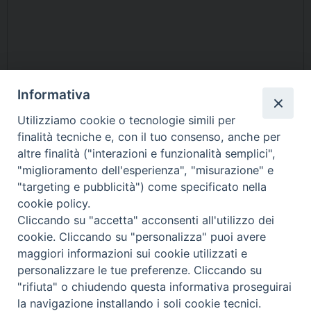
Informativa
Utilizziamo cookie o tecnologie simili per
finalità tecniche e, con il tuo consenso, anche per
altre finalità ("interazioni e funzionalità semplici",
"miglioramento dell'esperienza", "misurazione" e
"targeting e pubblicità") come specificato nella
cookie policy.
Cliccando su "accetta" acconsenti all'utilizzo dei
cookie. Cliccando su "personalizza" puoi avere
Questo contenuto non è disponibile per via delle tue
preferenze
maggiori informazioni sui cookie utilizzati e
sui cookie
personalizzare le tue preferenze. Cliccando su
"rifiuta" o chiudendo questa informativa proseguirai
la navigazione installando i soli cookie tecnici.
Exodus'94 Fondazione Antiusura
COPYRIGHT © 2022