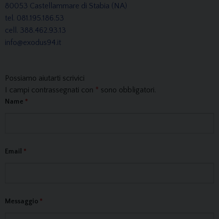
80053 Castellammare di Stabia (NA)
tel. 081.195.186.53
cell. 388.462.93.13
info@exodus94.it
Possiamo aiutarti scrivici
I campi contrassegnati con
*
sono obbligatori.
Name
*
Email
*
Messaggio
*