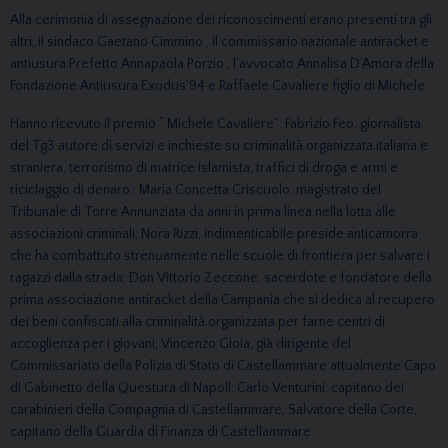
Alla cerimonia di assegnazione dei riconoscimenti erano presenti tra gli
altri, il sindaco Gaetano Cimmino , il commissario nazionale antiracket e
antiusura Prefetto Annapaola Porzio , l’avvocato Annalisa D’Amora della
Fondazione Antiusura Exodus’94 e Raffaele Cavaliere figlio di Michele.
Hanno ricevuto il premio “ Michele Cavaliere”: Fabrizio Feo, giornalista
del Tg3 autore di servizi e inchieste su criminalità organizzata italiana e
straniera, terrorismo di matrice islamista, traffici di droga e armi e
riciclaggio di denaro ; Maria Concetta Criscuolo, magistrato del
Tribunale di Torre Annunziata da anni in prima linea nella lotta alle
associazioni criminali; Nora Rizzi, indimenticabile preside anticamorra
che ha combattuto strenuamente nelle scuole di frontiera per salvare i
ragazzi dalla strada; Don Vittorio Zeccone, sacerdote e fondatore della
prima associazione antiracket della Campania che si dedica al recupero
dei beni confiscati alla criminalità organizzata per farne centri di
accoglienza per i giovani; Vincenzo Gioia, già dirigente del
Commissariato della Polizia di Stato di Castellammare attualmente Capo
di Gabinetto della Questura di Napoli; Carlo Venturini, capitano dei
carabinieri della Compagnia di Castellammare; Salvatore della Corte,
capitano della Guardia di Finanza di Castellammare.