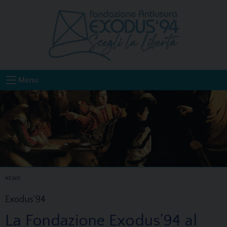
Skip
to
content
Menu
NEWS
Exodus'94
La Fondazione Exodus’94 al