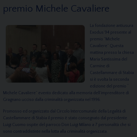
premio Michele Cavaliere
La fondazione antiusura
Exodus’94 presente al
premio ”Michele
Cavaliere” Questa
mattina presso la chiesa
Maria Santissima del
Carmine di
Castellammare di Stabia
si è svolta la seconda
edizione del premio “
Michele Cavaliere” evento dedicato alla memoria dell’imprenditore di
Gragnano ucciso dalla criminalità organizzata nel 1996.
Promosso ed organizzato dal Circolo Intercomunale della Legalità di
Castellammare di Stabia il premio è stato consegnato dal presidente
Luigi Cuomo ospite del parroco Don Luigi Milano a 7 personalità che si
sono contraddistinte nella lotta alla criminalità organizzata.