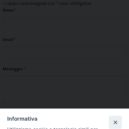
I campi contrassegnati con
*
sono obbligatori.
Name
*
Email
*
Messaggio
*
Informativa