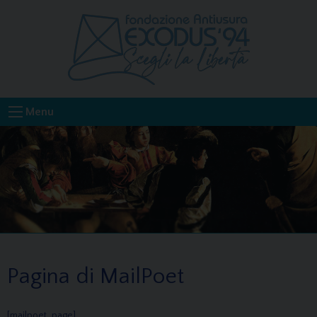
Skip
to
content
Menu
Pagina di MailPoet
[mailpoet_page]